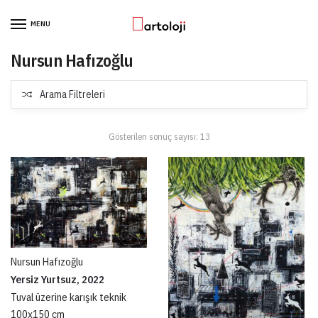
Skip to navigation
Skip to content
MENU
Nursun Hafızoğlu
Arama Filtreleri
Gösterilen sonuç sayısı: 13
Nursun Hafızoğlu
Yersiz Yurtsuz, 2022
Tuval üzerine karışık teknik
100x150 cm