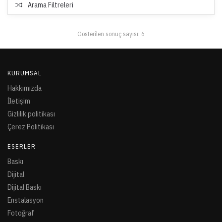
Arama Filtreleri
Gösterilen sonuç sayısı: 6
KURUMSAL
Hakkımızda
İletişim
Gizlilik politikası
Çerez Politikası
ESERLER
Baskı
Dijital
Dijital Baskı
Enstalasyon
Fotoğraf