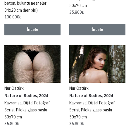
beton, buluntu nesneler
50x70 cm
34x28 cm (her biri)
35.800
₺
100.000
₺
İncele
İncele
Nur Öztürk
Nur Öztürk
Nature of Bodies, 2024
Nature of Bodies, 2024
Kavramsal Dijital Fotoğraf
Kavramsal Dijital Fotoğraf
Serisi, Pileksiglass baskı
Serisi, Pileksiglass baskı
50x70 cm
50x70 cm
35.800
₺
35.800
₺