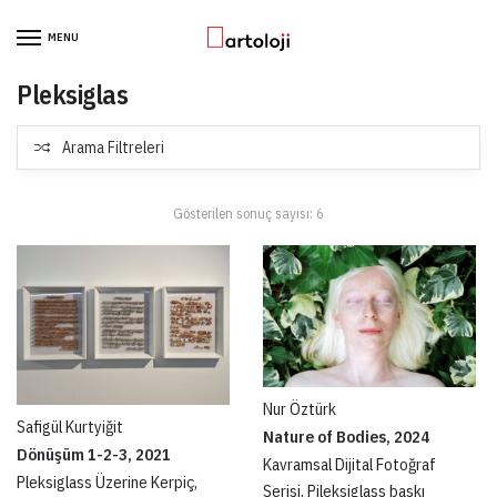
Skip to navigation
Skip to content
MENU
Pleksiglas
Arama Filtreleri
Gösterilen sonuç sayısı: 6
Nur Öztürk
Safigül Kurtyiğit
Nature of Bodies, 2024
Dönüşüm 1-2-3, 2021
Kavramsal Dijital Fotoğraf
Pleksiglass Üzerine Kerpiç,
Serisi, Pileksiglass baskı