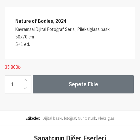
Nature of Bodies, 2024
Kavramsal Dijital Fotoğraf Serisi, Pileksiglass baskı
50x70 cm
5+1 ed.
35.800
₺
Nature
Sepete Ekle
of
Bodies
adet
Etiketler:
Dijital baskı
,
fotoğraf
,
Nur Öztürk
,
Pleksiglas
Sanatçının Diğer Eserleri