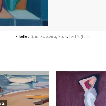
Etiketler:
Gülnur Savaş Antay
,
Resim
,
Tuval
,
Yağlıboya
eğil