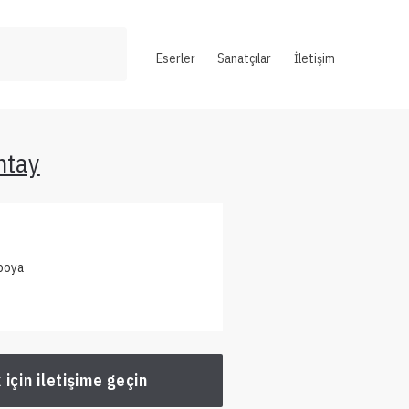
Eserler
Sanatçılar
İletişim
ntay
ıboya
 için iletişime geçin