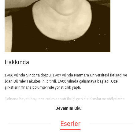
Hakkında
1966 yılında Sinop’ta doğdu. 1987 yılında Marmara Üniversitesi İktisadi ve
İdari Bilimler Fakültesi’ni bitirdi. 1988 yılında çalışmaya başladı .Özel
şirketlerin finans bölümlerinde yöneticilik yaptı.
Çalışma hayatı boyunca resim sanatı ile içi çe oldu. Kurslar ve atölyelerde
yeteneğini geliştirdi.
Devamını Oku
Altamira-art (Mustafa Özel ) atölyesinde 5 yıl kesintisiz çalışmalarını
Eserler
sürdürdü.
Aktif olarak resim çizmeye devam ediyor.