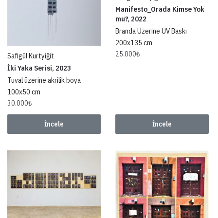
Manifesto_Orada Kimse Yok
mu?, 2022
Branda Üzerine UV Baskı
200x135 cm
25.000
₺
Safigül Kurtyiğit
İki Yaka Serisi, 2023
Tuval üzerine akrilik boya
100x50 cm
30.000
₺
İncele
İncele