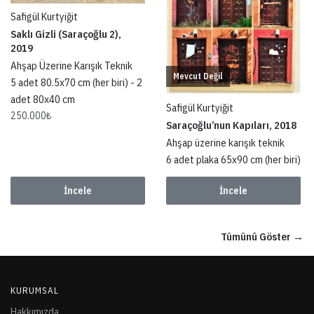
Safigül Kurtyiğit
Saklı Gizli (Saraçoğlu 2),
2019
Ahşap Üzerine Karışık Teknik
Mevcut Değil
5 adet 80.5x70 cm (her biri) - 2
adet 80x40 cm
Safigül Kurtyiğit
250.000
₺
Saraçoğlu’nun Kapıları, 2018
Ahşap üzerine karışık teknik
6 adet plaka 65x90 cm (her biri)
İncele
İncele
Tümünü Göster →
KURUMSAL
Hakkımızda