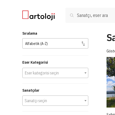
Skip to navigation
Skip to content
Ara:
Ara
Sa
Sıralama
Göste
Eser Kategorisi
Eser kategorisi seçin
Sanatçılar
Sanatçı seçin
Safigü