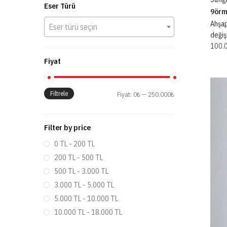
Eser Türü
9ör
Ahşap
Eser türü seçin
değiş
100.
Fiyat
Filtrele
Fiyat:
0₺
—
250.000₺
Filter by price
0 TL - 200 TL
200 TL - 500 TL
500 TL - 3.000 TL
3.000 TL - 5.000 TL
5.000 TL - 10.000 TL
10.000 TL - 18.000 TL