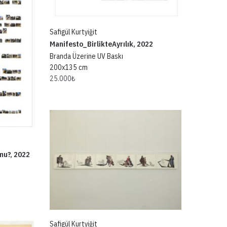
Safigül Kurtyiğit
Manifesto_BirlikteAyrılık, 2022
Branda Üzerine UV Baskı
200x135 cm
25.000
₺
mu?, 2022
Safigül Kurtyiğit