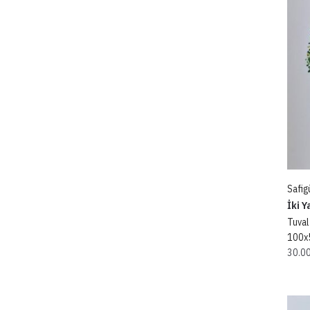
Safigü
İki Y
Tuval
100x
30.0