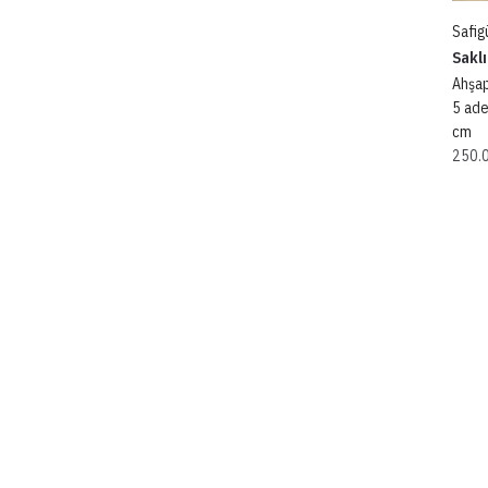
Safigü
Saklı
Ahşap
5 ade
cm
250.