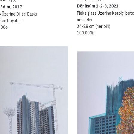
Dönüşüm 1-2-3, 2021
m3dim, 2017
Pleksiglass Üzerine Kerpiç, beto
 Üzerine Dijital Baskı
nesneler
ken boyutlar
34x28 cm (her biri)
000
₺
100.000
₺