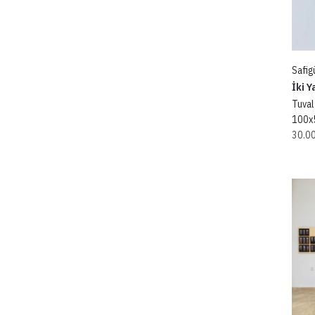
Safigü
İki Y
Tuval
100x
30.0