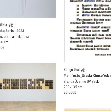
l Kurtyiğit
aka Serisi, 2023
 üzerine akrilik boya
50 cm
00
₺
Safigül Kurtyiğit
Manifesto_Orada Kimse Yok 
Branda Üzerine UV Baskı
200x135 cm
25.000
₺