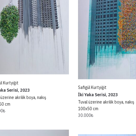
l Kurtyiğit
Safigül Kurtyiğit
aka Serisi, 2023
İki Yaka Serisi, 2023
 üzerine akrilik boya, nakış
Tuval üzerine akrilik boya, nakış
50 cm
100x50 cm
00
₺
30.000
₺