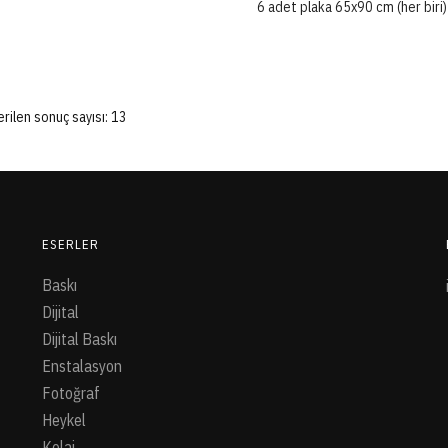
6 adet plaka 65x90 cm (her biri)
rilen sonuç sayısı: 13
ESERLER
Baskı
Dijital
Dijital Baskı
Enstalasyon
Fotoğraf
Heykel
Kolaj