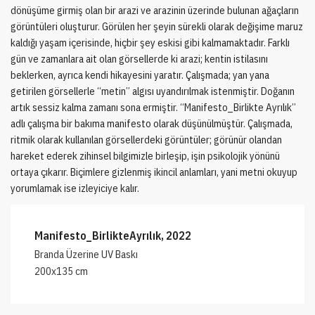
dönüşüme girmiş olan bir arazi ve arazinin üzerinde bulunan ağaçların
görüntüleri oluşturur. Görülen her şeyin sürekli olarak değişime maruz
kaldığı yaşam içerisinde, hiçbir şey eskisi gibi kalmamaktadır. Farklı
gün ve zamanlara ait olan görsellerde ki arazi; kentin istilasını
beklerken, ayrıca kendi hikayesini yaratır. Çalışmada; yan yana
getirilen görsellerle ‘‘metin’’ algısı uyandırılmak istenmiştir. Doğanın
artık sessiz kalma zamanı sona ermiştir. ‘‘Manifesto_Birlikte Ayrılık’’
adlı çalışma bir bakıma manifesto olarak düşünülmüştür. Çalışmada,
ritmik olarak kullanılan görsellerdeki görüntüler; görünür olandan
hareket ederek zihinsel bilgimizle birleşip, işin psikolojik yönünü
ortaya çıkarır. Biçimlere gizlenmiş ikincil anlamları, yani metni okuyup
yorumlamak ise izleyiciye kalır.
Manifesto_BirlikteAyrılık, 2022
Branda Üzerine UV Baskı
200x135 cm