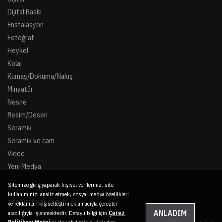
Dijital Baskı
Enstalasyon
Fotoğraf
Heykel
Kolaj
Kumaş/Dokuma/Nakış
Minyatür
Nesne
Resim/Desen
Seramik
Seramik ve cam
Video
Yeni Medya
Sitemize giriş yaparak kişisel verileriniz, site
BIZE ULAŞIN
kullanımınızı analiz etmek, sosyal medya özellikleri
info@artoloji.com.tr
ve reklamları kişiselleştirmek amacıyla çerezler
ANLADIM
aracılığıyla işlenmektedir. Detaylı bilgi için
Çerez