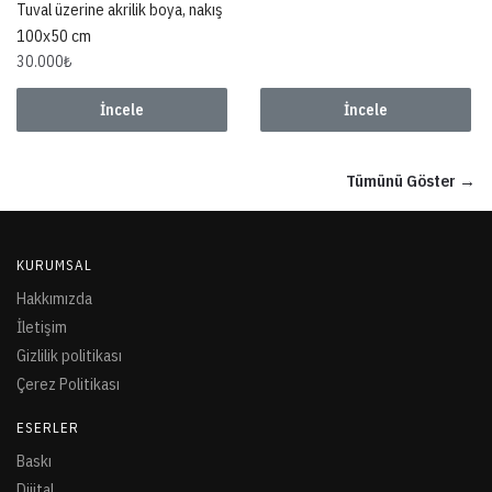
Tuval üzerine akrilik boya, nakış
100x50 cm
30.000
₺
İncele
İncele
Tümünü Göster →
KURUMSAL
Hakkımızda
İletişim
Gizlilik politikası
Çerez Politikası
ESERLER
Baskı
Dijital