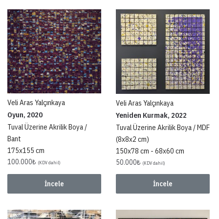
Veli Aras Yalçınkaya
Veli Aras Yalçınkaya
Oyun, 2020
Yeniden Kurmak, 2022
Tuval Üzerine Akrilik Boya /
Tuval Üzerine Akrilik Boya / MDF
Bant
(8x8x2 cm)
175x155 cm
150x78 cm - 68x60 cm
100.000
₺
50.000
₺
(KDV dahil)
(KDV dahil)
İncele
İncele