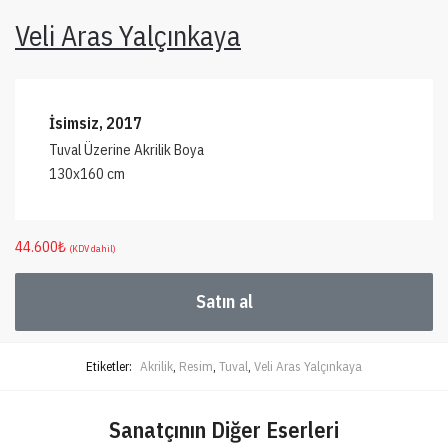
Veli Aras Yalçınkaya
İsimsiz, 2017
Tuval Üzerine Akrilik Boya
130x160 cm
44.600
₺
(KDV dahil)
Satın al
Etiketler:
Akrilik
,
Resim
,
Tuval
,
Veli Aras Yalçınkaya
Sanatçının Diğer Eserleri