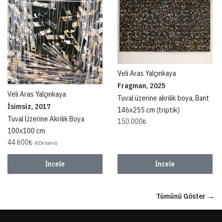
Veli Aras Yalçınkaya
Fragman, 2025
Veli Aras Yalçınkaya
Tuval üzerine akrilik boya, Bant
İsimsiz, 2017
146x255 cm (triptik)
Tuval Üzerine Akrilik Boya
150.000
₺
100x100 cm
44.600
₺
(KDV dahil)
İncele
İncele
Tümünü Göster →