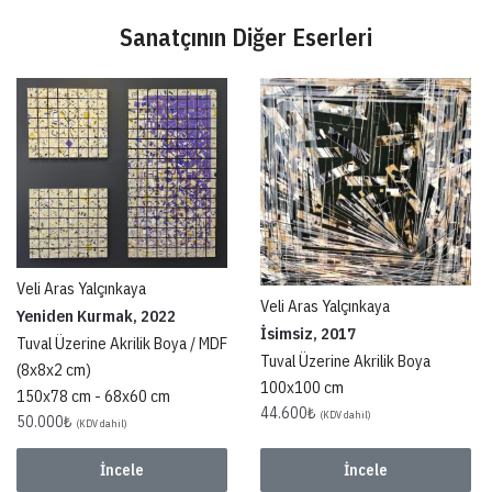
Sanatçının Diğer Eserleri
Veli Aras Yalçınkaya
Veli Aras Yalçınkaya
Yeniden Kurmak, 2022
İsimsiz, 2017
Tuval Üzerine Akrilik Boya / MDF
Tuval Üzerine Akrilik Boya
(8x8x2 cm)
100x100 cm
150x78 cm - 68x60 cm
44.600
₺
(KDV dahil)
50.000
₺
(KDV dahil)
İncele
İncele