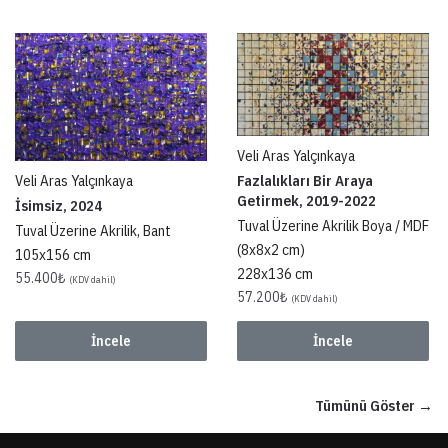
Veli Aras Yalçınkaya
Veli Aras Yalçınkaya
Fazlalıkları Bir Araya
Getirmek, 2019-2022
İsimsiz, 2024
Tuval Üzerine Akrilik Boya / MDF
Tuval Üzerine Akrilik, Bant
(8x8x2 cm)
105x156 cm
228x136 cm
55.400
₺
(KDV dahil)
57.200
₺
(KDV dahil)
İncele
İncele
Tümünü Göster →