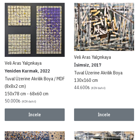
Veli Aras Yalçınkaya
Veli Aras Yalçınkaya
İsimsiz, 2017
Yeniden Kurmak, 2022
Tuval Üzerine Akrilik Boya
Tuval Üzerine Akrilik Boya / MDF
130x160 cm
(8x8x2 cm)
44.600
₺
(KDV dahil)
150x78 cm - 68x60 cm
50.000
₺
(KDV dahil)
İncele
İncele