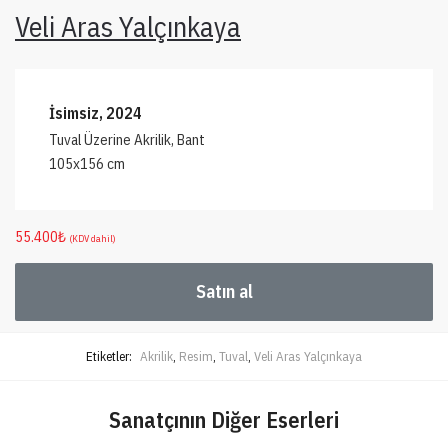
Veli Aras Yalçınkaya
İsimsiz, 2024
Tuval Üzerine Akrilik, Bant
105x156 cm
55.400
₺
(KDV dahil)
Satın al
Etiketler:
Akrilik
,
Resim
,
Tuval
,
Veli Aras Yalçınkaya
Sanatçının Diğer Eserleri