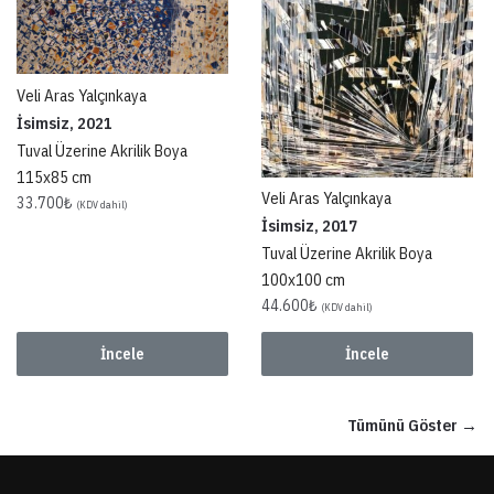
Veli Aras Yalçınkaya
İsimsiz, 2021
Tuval Üzerine Akrilik Boya
115x85 cm
Veli Aras Yalçınkaya
33.700
₺
(KDV dahil)
İsimsiz, 2017
Tuval Üzerine Akrilik Boya
100x100 cm
44.600
₺
(KDV dahil)
İncele
İncele
Tümünü Göster →