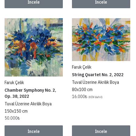
İncele
İncele
Faruk Çelik
String Quartet No. 2, 2022
Tuval Üzerine Akrilik Boya
Faruk Çelik
80x100 cm
Chamber Symphony No. 2,
Op. 38, 2022
16.000
₺
(KDV dahil)
Tuval Üzerine Akrilik Boya
150x150 cm
50.000
₺
İncele
İncele