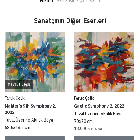
Etiketler:
Akrilik
,
Faruk Çelik
,
Resim
Sanatçının Diğer Eserleri
Mevcut Değil
Faruk Çelik
Faruk Çelik
Mahler’s 9th Symphony 2,
Gaelic Symphony 2, 2022
2022
Tuval Üzerine Akrilik Boya
Tuval Üzerine Akrilik Boya
70x70 cm
68.5x68.5 cm
18.000
₺
(KDV dahil)