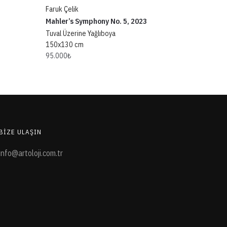
Faruk Çelik
Mahler’s Symphony No. 5, 2023
Tuval Üzerine Yağlıboya
150x130 cm
95.000
₺
BIZE ULAŞIN
info@artoloji.com.tr