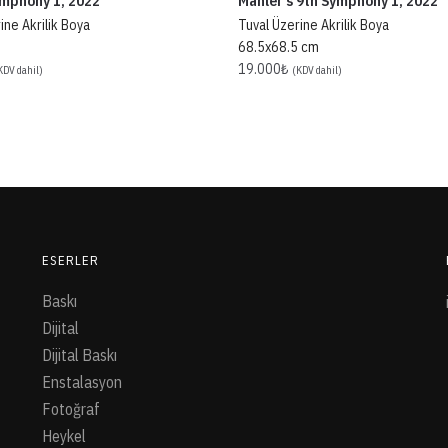
ymphony 1, 2022
Mahler’s 9th Symphony 1, 2022
ine Akrilik Boya
Tuval Üzerine Akrilik Boya
68.5x68.5 cm
19.000
₺
KDV dahil)
(KDV dahil)
ESERLER
Baskı
Dijital
Dijital Baskı
Enstalasyon
Fotoğraf
Heykel