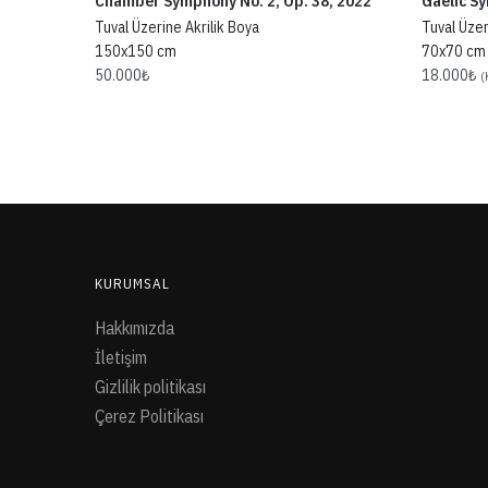
Chamber Symphony No. 2, Op. 38, 2022
Gaelic S
Tuval Üzerine Akrilik Boya
Tuval Üzer
150x150 cm
70x70 cm
50.000
₺
18.000
₺
(
KURUMSAL
Hakkımızda
İletişim
Gizlilik politikası
Çerez Politikası