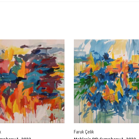
k
Faruk Çelik