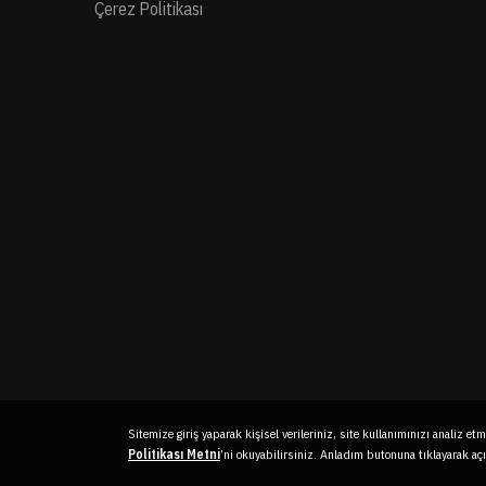
Çerez Politikası
Sitemize giriş yaparak kişisel verileriniz, site kullanımınızı analiz etm
Politikası Metni
’ni okuyabilirsiniz. Anladım butonuna tıklayarak a