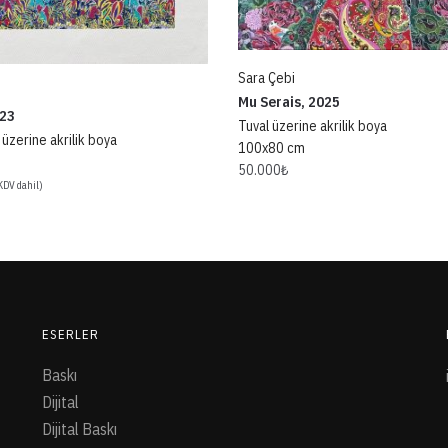
Sara Çebi
Mu Serais, 2025
023
Tuval üzerine akrilik boya
 üzerine akrilik boya
100x80 cm
50.000
₺
KDV dahil)
ESERLER
Baskı
Dijital
Dijital Baskı