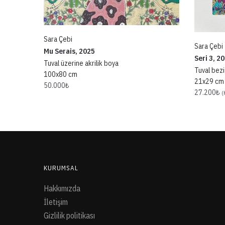
Sara Çebi
Sara Çebi
Mu Serais, 2025
Seri 3, 2
Tuval üzerine akrilik boya
Tuval bezi
100x80 cm
21x29 cm
50.000
₺
27.200
₺
(
KURUMSAL
Hakkımızda
İletişim
Gizlilik politikası