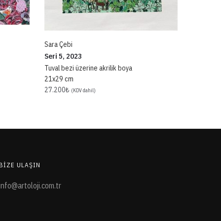
Sara Çebi
Seri 5, 2023
Tuval bezi üzerine akrilik boya
21x29 cm
27.200
₺
(KDV dahil)
BIZE ULAŞIN
info@artoloji.com.tr