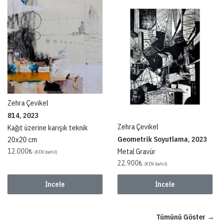
Zehra Çevikel
814, 2023
Zehra Çevikel
Kağıt üzerine karışık teknik
Geometrik Soyutlama, 2023
20x20 cm
Metal Gravür
12.000
₺
(KDV dahil)
22.900
₺
(KDV dahil)
İncele
İncele
Tümünü Göster →