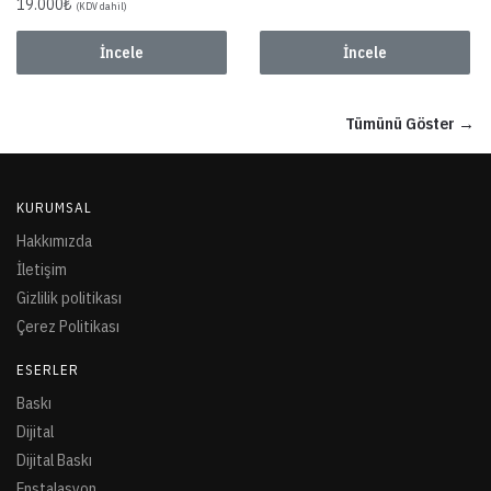
19.000
₺
(KDV dahil)
İncele
İncele
Tümünü Göster →
KURUMSAL
Hakkımızda
İletişim
Gizlilik politikası
Çerez Politikası
ESERLER
Baskı
Dijital
Dijital Baskı
Enstalasyon