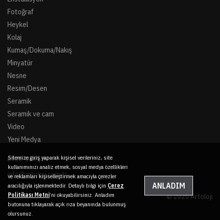
Fotoğraf
Heykel
Kolaj
Kumaş/Dokuma/Nakış
Minyatür
Nesne
Resim/Desen
Seramik
Seramik ve cam
Video
Yeni Medya
Sitemize giriş yaparak kişisel verileriniz, site
BIZE ULAŞIN
kullanımınızı analiz etmek, sosyal medya özellikleri
info@artoloji.com.tr
ve reklamları kişiselleştirmek amacıyla çerezler
ANLADIM
aracılığıyla işlenmektedir. Detaylı bilgi için
Çerez
Politikası Metni
’ni okuyabilirsiniz. Anladım
© 2020 Artoloji
butonuna tıklayarak açık rıza beyanında bulunmuş
olursunuz.