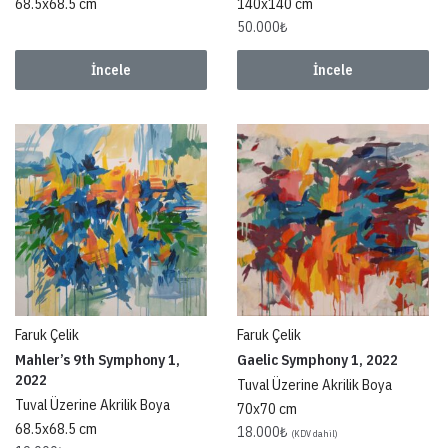
68.5x68.5 cm
140x140 cm
50.000
₺
İncele
İncele
Faruk Çelik
Faruk Çelik
Mahler’s 9th Symphony 1,
Gaelic Symphony 1, 2022
2022
Tuval Üzerine Akrilik Boya
Tuval Üzerine Akrilik Boya
70x70 cm
68.5x68.5 cm
18.000
₺
(KDV dahil)